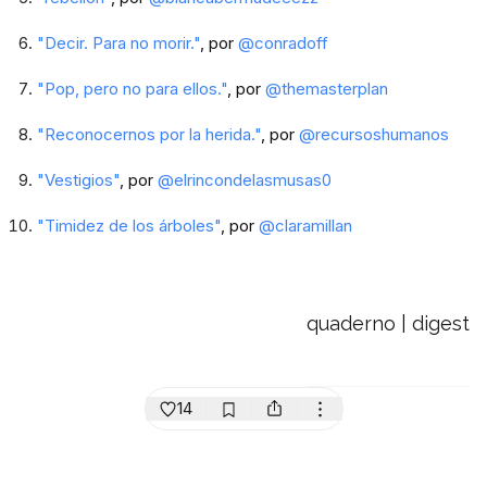
"Decir. Para no morir."
, por
@
conradoff
"Pop, pero no para ellos."
, por
@
themasterplan
"Reconocernos por la herida."
, por
@
recursoshumanos
"Vestigios"
, por
@
elrincondelasmusas0
"Timidez de los árboles"
, por
@claramillan
quaderno | digest
14