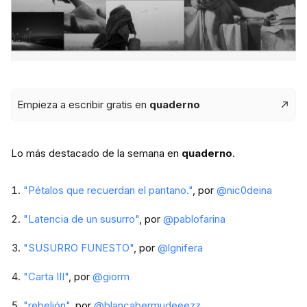
Empieza a escribir gratis en
quaderno
Lo más destacado de la semana en
quaderno
.
"Pétalos que recuerdan el pantano."
, por
@nic0deina
"Latencia de un susurro"
, por
@
pablofarina
"SUSURRO FUNESTO"
, por
@
lgnifera
"
Carta III
"
, por
@
giorm
"rebelión"
, por
@
blancabermudeeezz