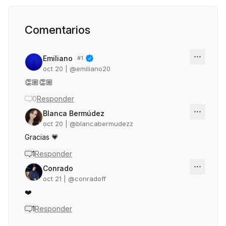
Comentarios
Emiliano
#
1
oct 20
| @
emiliano20
👏🏼👏🏼
0
Responder
Blanca Bermúdez
oct 20
| @
blancabermudezz
Gracias 💗
1
Responder
Conrado
oct 21
| @
conradoff
❤️
1
Responder