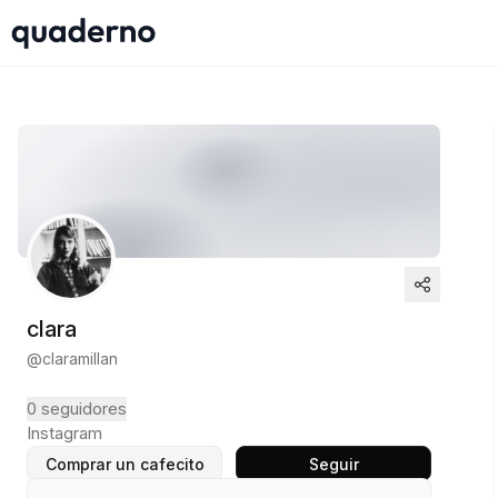
clara
@
claramillan
0
seguidores
Instagram
Comprar un cafecito
Seguir