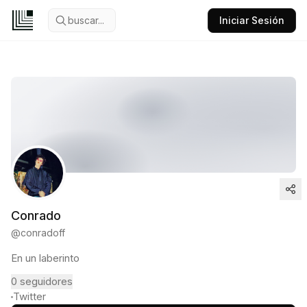
buscar...
Iniciar Sesión
Conrado
@
conradoff
En un laberinto
0
seguidores
Twitter