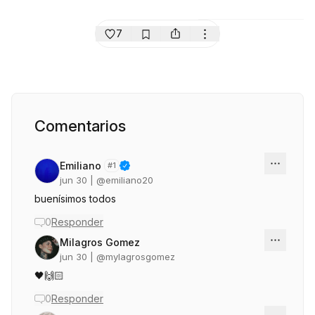
7
Comentarios
Emiliano
#
1
jun 30
| @
emiliano20
buenísimos todos
0
Responder
Milagros Gomez
jun 30
| @
mylagrosgomez
🖤🙌🏻
0
Responder