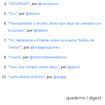
"DESAPEGO"
, por
@verobazzo
"Eco"
, por
@davmz
"Para aprender a amarte, tenés que dejar de pelearte con
tu pasado"
, por
@luliiiiiita
"Yo, hablándole a Pizarnik sobre su poema "Anillos de
Ceniza""
, por
@mylagrosgomez
"Usada"
, por
@enterradaenelabismo
"Dios, hoy cumplo veinte años."
, por
@giorm
"carta abierta al lector"
, por
@angigi
quaderno | digest