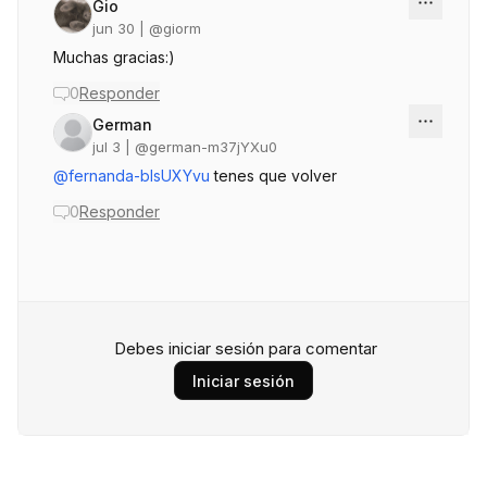
Gio
jun 30
| @
giorm
Muchas gracias:)
0
Responder
German
jul 3
| @
german-m37jYXu0
@fernanda-bIsUXYvu
tenes que volver
0
Responder
Debes iniciar sesión para comentar
Iniciar sesión