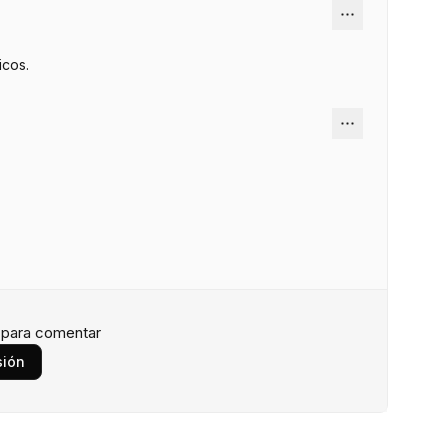
icos.
n para comentar
sión