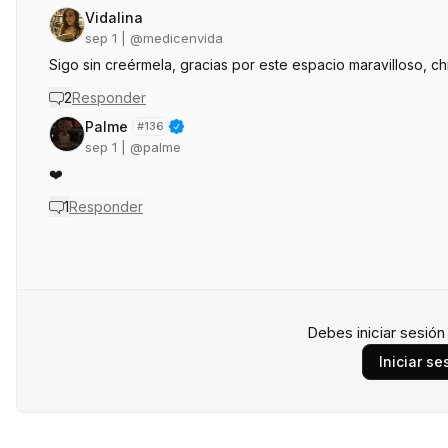
Vidalina
sep 1
| @
medicenvida
Sigo sin creérmela, gracias por este espacio maravilloso, ch
2
Responder
Palme
#
136
sep 1
| @
palme
❤️
1
Responder
Debes iniciar sesió
Iniciar se