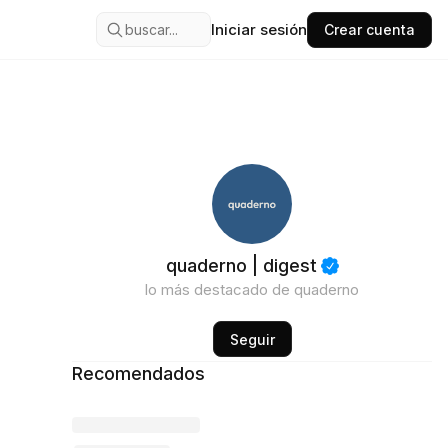
Iniciar sesión
buscar...
Crear cuenta
quaderno | digest
lo más destacado de quaderno
Seguir
Recomendados