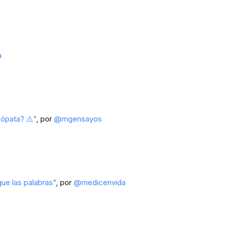
a
cópata? ⚠️"
, por
@mgensayos
ue las palabras"
, por
@medicenvida