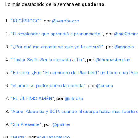
Lo más destacado de la semana en
quaderno
.
"RECÍPROCO"
, por
@verobazzo
"El resplandor que aprendió a pronunciarte."
, por
@nic0dein
"¿Por qué me amaste sin que yo te amara?"
, por
@ignacio
"Taylor Swift: Ser la indicada al fin."
, por
@themasterplan
"Ed Gein: ¿Fue "El carnicero de Plainfield" un Loco o un Psi
"el amor se pudre como la comida"
, por
@ariana
"EL ÚLTIMO AMÉN"
, por
@nktello
"Acné, Alopecia y SOP: cuando el cuerpo habla más fuerte q
"Sin Presente"
, por
@palme
"María"
, por
@yulianadavico