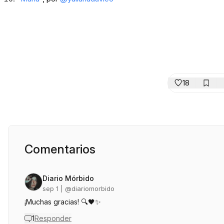
18
Comentarios
Diario Mórbido
sep 1
| @
diariomorbido
¡Muchas gracias! 🔍🖤✨️
1
Responder