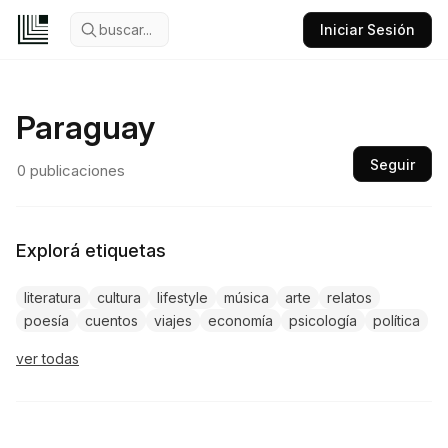
buscar...
Iniciar Sesión
Paraguay
Seguir
0
publicaciones
Explorá etiquetas
literatura
cultura
lifestyle
música
arte
relatos
poesía
cuentos
viajes
economía
psicología
política
ver todas