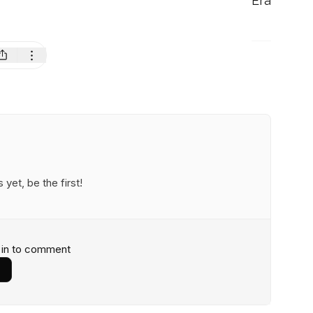
Era
et, be the first!
 in to comment