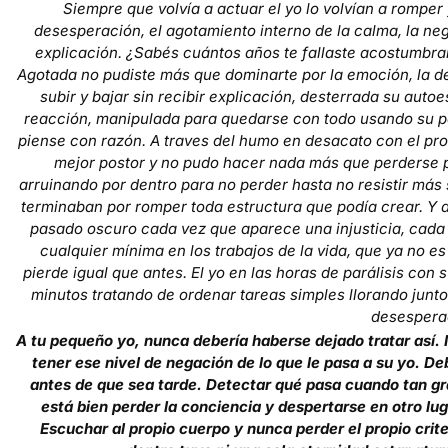
Siempre que volvía a actuar el yo lo volvían a romper
desesperación, el agotamiento interno de la calma, la nega
explicación. ¿Sabés cuántos años te fallaste acostumbra
Agotada no pudiste más que dominarte por la emoción, la de
subir y bajar sin recibir explicación, desterrada su aut
reacción, manipulada para quedarse con todo usando su pe
piense con razón. A traves del humo en desacato con el pro
mejor postor y no pudo hacer nada más que perderse pa
arruinando por dentro para no perder hasta no resistir más 
terminaban por romper toda estructura que podía crear. Y a
pasado oscuro cada vez que aparece una injusticia, cada 
cualquier mínima en los trabajos de la vida, que ya no e
pierde igual que antes. El yo en las horas de parálisis con 
minutos tratando de ordenar tareas simples llorando junto 
desespera
A tu pequeño yo, nunca debería haberse dejado tratar así.
tener ese nivel de negación de lo que le pasa a su yo. De
antes de que sea tarde. Detectar qué pasa cuando tan gr
está bien perder la conciencia y despertarse en otro lu
Escuchar al propio cuerpo y nunca perder el propio criter