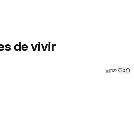
s de vivir
122
0