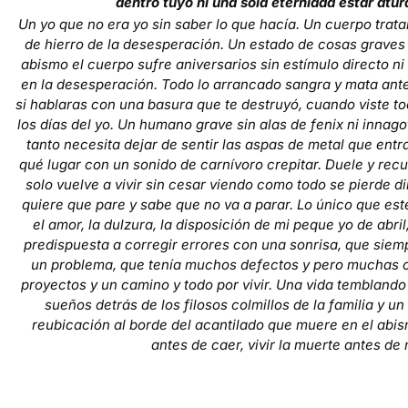
dentro tuyo ni una sola eternidad estar aturd
Un yo que no era yo sin saber lo que hacía. Un cuerpo tratan
de hierro de la desesperación. Un estado de cosas graves q
abismo el cuerpo sufre aniversarios sin estímulo directo n
en la desesperación. Todo lo arrancado sangra y mata ant
si hablaras con una basura que te destruyó, cuando viste to
los días del yo. Un humano grave sin alas de fenix ni innago
tanto necesita dejar de sentir las aspas de metal que ent
qué lugar con un sonido de carnívoro crepitar. Duele y r
solo vuelve a vivir sin cesar viendo como todo se pierde di
quiere que pare y sabe que no va a parar. Lo único que este
el amor, la dulzura, la disposición de mi peque yo de abri
predispuesta a corregir errores con una sonrisa, que siem
un problema, que tenía muchos defectos y pero muchas c
proyectos y un camino y todo por vivir. Una vida temblando 
sueños detrás de los filosos colmillos de la familia y 
reubicación al borde del acantilado que muere en el abismo
antes de caer, vivir la muerte antes de m