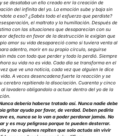
 y se desataba un ello creado enr la creación de
ción del infinita del yo. La emoción sube y baja sin
ndote a eso? ¿Sabés todo el esfuerzo que perdiste?
sesperación, el maltrato y la humillación. Después de
oestima con las situaciones que desaparecían con su
or defecto en favor de la destrucción le exigían que
pio amor su vida desapareció como si tuviera venta al
ra adentro, morir en su propio círculo, seguirse
sin más con todo que perder y todo lo perdió. Siempre
hora su vida no es vida. Cada día se transforma en el
vez que ve una noticia, cada vez que alguien le dice
s vida. A veces desencadena fuerte la reacción y se
su cerebro repitiendo la disociación. Cuarenta y cinco
al lavadero obligandolo a actuar dentro del yo de la
ción.
 Nunca debería haberse tratado así. Nunca nadie debe
bía gritar ayuda por favor, de verdad. Deben pedirla
ave es, nunca se lo van a poder perdonar jamás. No
gar y es muy peligroso porque te pueden desterrar.
io y no a quienes repiten que solo actuás sin vivir