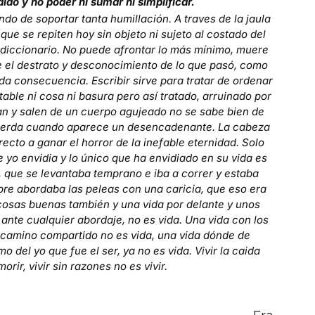
ido y no poder ni sumar ni simplificar.
do de soportar tanta humillación. A traves de la jaula
ue se repiten hoy sin objeto ni sujeto al costado del
i diccionario. No puede afrontar lo más mínimo, muere
e el destrato y desconocimiento de lo que pasó, como
da consecuencia. Escribir sirve para tratar de ordenar
table ni cosa ni basura pero así tratado, arruinado por
ran y salen de un cuerpo agujeado no se sabe bien de
ecuerda cuando aparece un desencadenante. La cabeza
recto a ganar el horror de la inefable eternidad. Solo
 yo envidia y lo único que ha envidiado en su vida es
l, que se levantaba temprano e iba a correr y estaba
pre abordaba las peleas con una caricia, que eso era
osas buenas también y una vida por delante y unos
ante cualquier abordaje, no es vida. Una vida con los
un camino compartido no es vida, una vida dónde de
 del yo que fue el ser, ya no es vida. Vivir la caida
orir, vivir sin razones no es vivir.