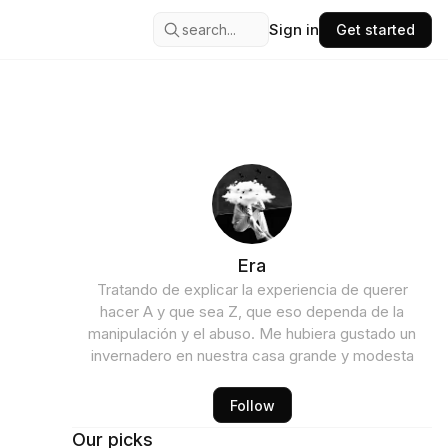
Sign in
search...
Get started
Era
Tratando de explicar la experiencia de querer
hacer A y que sea Z, que eso dependa de la
manipulación y el abuso. Me hubiera gustado un
invernadero en nuestra casa grande y modesta
Follow
Our picks