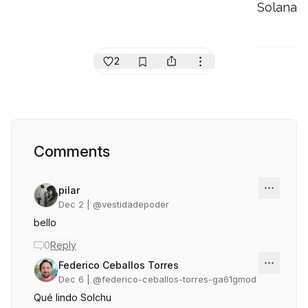
Solana
2
Comments
pilar
Dec 2
| @
vestidadepoder
bello
0
Reply
Federico Ceballos Torres
Dec 6
| @
federico-ceballos-torres-ga61gmod
Qué lindo Solchu