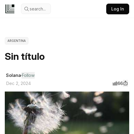
search...
Log In
ARGENTINA
Sin título
Solana
Follow
66
Dec 2, 2024