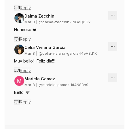
1
Reply
Dalma Zecchin
Mar 8
| @
dalma-zecchin-1NGdQ6Gx
Hermoso ❤️
1
Reply
Celia Viviana García
Mar 8
| @
celia-viviana-garcia-I4eH8d1K
Muy bello!!! Feliz día!!!
1
Reply
Mariela Gomez
Mar 8
| @
mariela-gomez-kt4N83n9
Bello! 💜
1
Reply