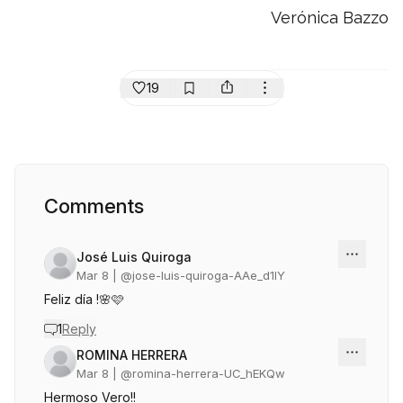
Verónica Bazzo
19
Comments
José Luis Quiroga
Mar 8
| @
jose-luis-quiroga-AAe_d1IY
Feliz día !🌸🩷
1
Reply
ROMINA HERRERA
Mar 8
| @
romina-herrera-UC_hEKQw
Hermoso Vero!!