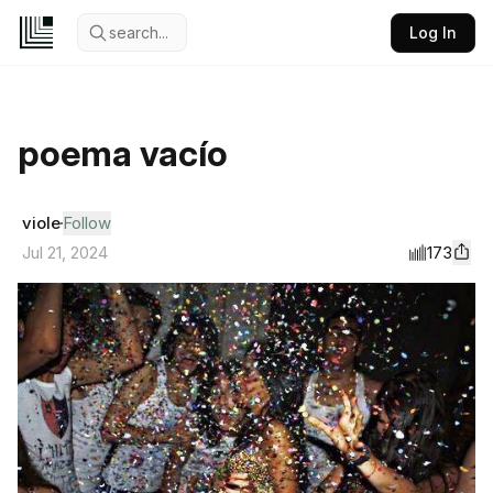
search...
Log In
poema vacío
viole
Follow
173
Jul 21, 2024