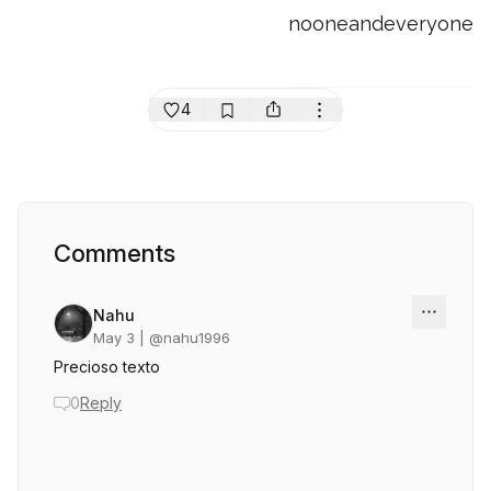
nooneandeveryone
4
Comments
Nahu
May 3
| @
nahu1996
Precioso texto
0
Reply