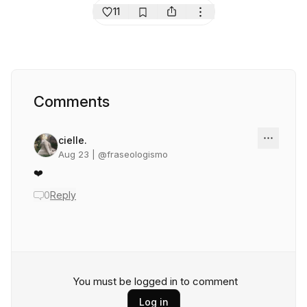
11
Comments
cielle.
Aug 23
| @
fraseologismo
❤️
0
Reply
You must be logged in to comment
Log in