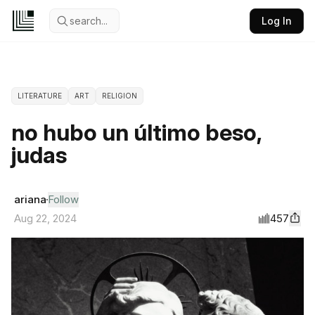
search...
Log In
LITERATURE
ART
RELIGION
no hubo un último beso,
judas
ariana
Follow
457
Aug 22, 2024