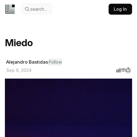
search...
Log In
Miedo
Alejandro Bastidas
Follow
111
Sep 9, 2024