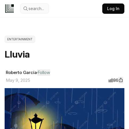
search...
Log In
ENTERTAINMENT
Lluvia
Roberto García
Follow
86
May 9, 2025