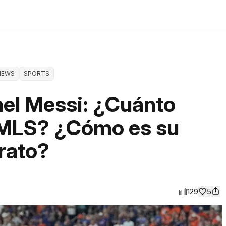
NEWS
SPORTS
nel Messi: ¿Cuánto
a MLS? ¿Cómo es su
rato?
129
5