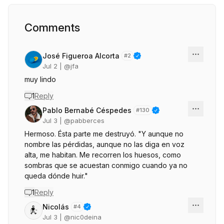
Comments
José Figueroa Alcorta
#
2
Jul 2
| @
jfa
muy lindo
1
Reply
Pablo Bernabé Céspedes
#
130
Jul 3
| @
pabberces
Hermoso. Ésta parte me destruyó. "Y aunque no
nombre las pérdidas, aunque no las diga en voz
alta, me habitan. Me recorren los huesos, como
sombras que se acuestan conmigo cuando ya no
queda dónde huir."
1
Reply
Nicolás
#
4
Jul 3
| @
nic0deina