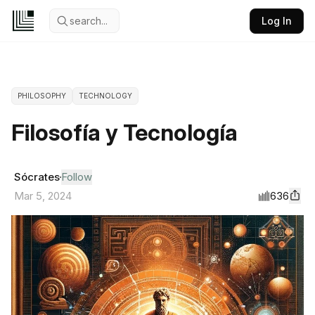
search...
Log In
PHILOSOPHY
TECHNOLOGY
Filosofía y Tecnología
Sócrates
Follow
636
Mar 5, 2024