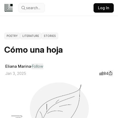
search...
Log In
POETRY
LITERATURE
STORIES
Cómo una hoja
Eliana Marina
Follow
84
Jan 3, 2025