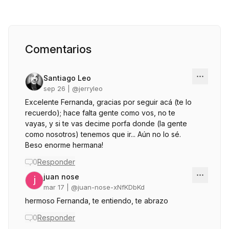
Comentarios
Santiago Leo
sep 26
| @
jerryleo
Excelente Fernanda, gracias por seguir acá (te lo
recuerdo); hace falta gente como vos, no te
vayas, y si te vas decime porfa donde (la gente
como nosotros) tenemos que ir... Aún no lo sé.
Beso enorme hermana!
0
Responder
juan nose
mar 17
| @
juan-nose-xNfKDbKd
hermoso Fernanda, te entiendo, te abrazo
0
Responder