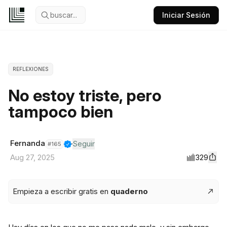
buscar...
Iniciar Sesión
REFLEXIONES
No estoy triste, pero
tampoco bien
Fernanda
Seguir
#
165
329
Aug 27, 2025
Empieza a escribir gratis en
quaderno