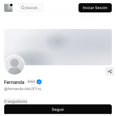
buscar...
Iniciar Sesión
Fernanda
#
165
@
fernanda-bIsUXYvu
0
seguidores
Seguir