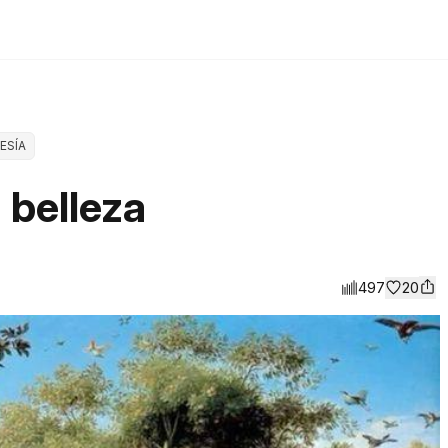
ESÍA
a belleza
497
20