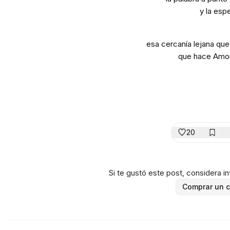
y la esp
esa cercanía lejana que
que hace Amor
20
Si te gustó este post, considera inv
Comprar un c