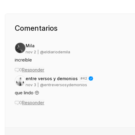
Comentarios
Mila
nov 2
| @
eldiariodemila
increíble
0
Responder
entre versos y demonios
#
42
nov 3
| @
entreversosydemonios
que lindo 🥺
0
Responder