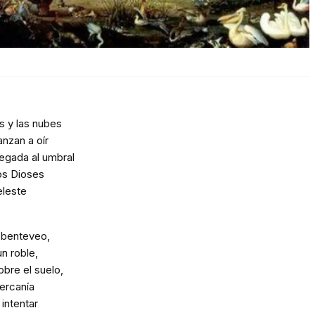
es y las nubes
anzan a oír
egada al umbral
los Dioses
eleste
 benteveo,
n roble,
sobre el suelo,
ercanía
intentar