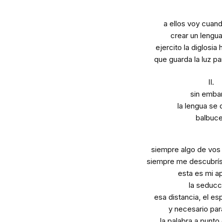
a ellos voy cuan
crear un lengu
ejercito la diglosia
que guarda la luz pa
II.
sin emba
la lengua se 
balbuc
siempre algo de vo
siempre me descubrís
esta es mi a
la seduc
esa distancia, el e
y necesario par
la palabra a punto