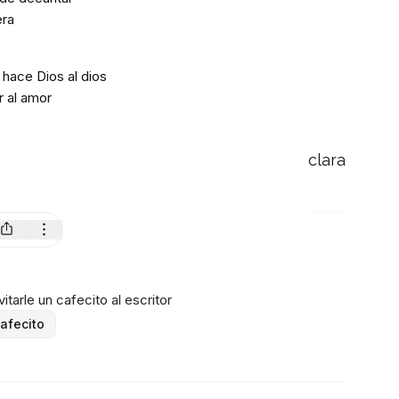
era
 hace Dios al dios
 al amor
clara
itarle un cafecito al escritor
afecito