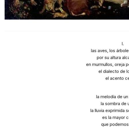
I.
las aves, los árbol
por su altura alc
en murmullos, oreja p
el dialecto de 
el acento c
la melodía de un
la sombra de u
la lluvia exprimida 
es la mayor c
que podemos 