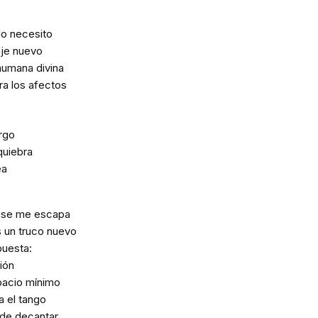
do necesito
aje nuevo
 humana divina
ra los afectos
rgo
quiebra
ea
s se me escapa
 un truco nuevo
puesta:
ción
spacio mínimo
a el tango
 de decantar