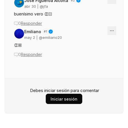
José Figueroa Alcorta
#
2
abr 30
| @
jfa
buenísimo vero 👏🏻
0
Responder
Emiliano
#
1
may 2
| @
emiliano20
👏🏼
0
Responder
Debes iniciar sesión para comentar
Iniciar sesión