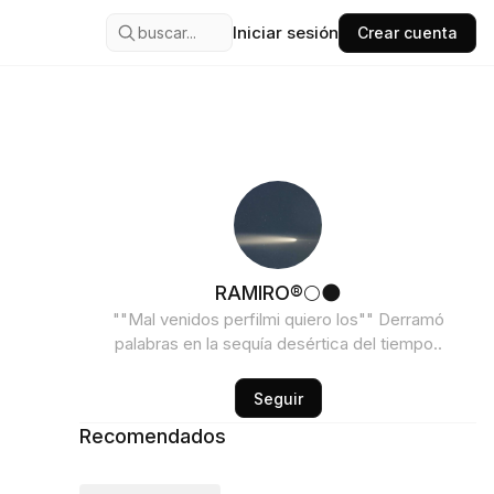
Iniciar sesión
buscar...
Crear cuenta
RAMIRO®🌕🌑
""Mal venidos perfilmi quiero los"" Derramó
palabras en la sequía desértica del tiempo..
Seguir
Recomendados