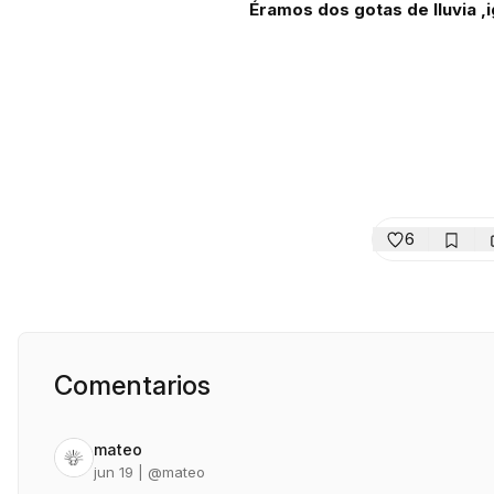
Éramos dos gotas de lluvia ,
6
Comentarios
mateo
jun 19
| @
mateo