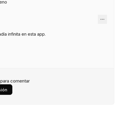
ueno
ía infinita en esta app.
n para comentar
sión