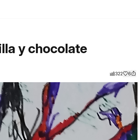
illa y chocolate
322
6