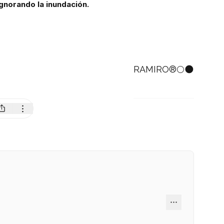
ignorando la inundación.
RAMIRO®🌕🌑