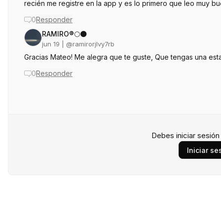
recién me registre en la app y es lo primero que leo muy b
0
Responder
RAMIRO®🌕🌑
jun 19
| @
ramirorjlvy7rb
Gracias Mateo! Me alegra que te guste, Que tengas una estad
0
Responder
Debes iniciar sesió
Iniciar se