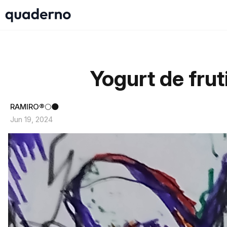
Yogurt de frut
RAMIRO®🌕🌑
Jun 19, 2024