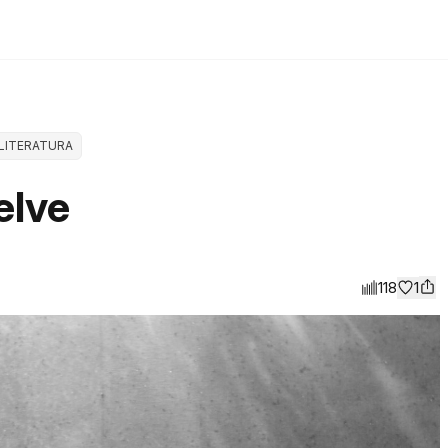
LITERATURA
elve
118
1