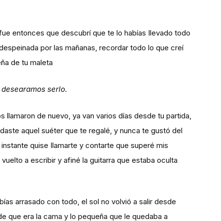
 fue entonces que descubrí que te lo habías Ilevado todo
e despeinada por las mañanas, recordar todo lo que creí
eña de tu maleta
e desearamos serlo.
s llamaron de nuevo, ya van varios días desde tu partida,
idaste aquel suéter que te regalé, y nunca te gustó del
 instante quise Ilamarte y contarte que superé mis
elto a escribir y afiné la guitarra que estaba oculta
as arrasado con todo, el sol no volvió a salir desde
ande que era la cama y lo pequeña que le quedaba a