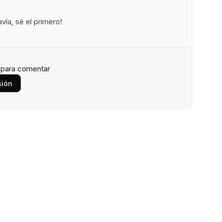
ía, sé el primero!
n para comentar
sión