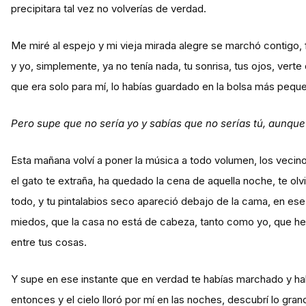
precipitara tal vez no volverías de verdad.
Me miré al espejo y mi vieja mirada alegre se marchó contigo,
y yo, simplemente, ya no tenía nada, tu sonrisa, tus ojos, vert
que era solo para mí, lo habías guardado en la bolsa más pequ
Pero supe que no sería yo y sabías que no serías tú, aunqu
Esta mañana volví a poner la música a todo volumen, los vecino
el gato te extraña, ha quedado la cena de aquella noche, te olv
todo, y tu pintalabios seco apareció debajo de la cama, en ese
miedos, que la casa no está de cabeza, tanto como yo, que he vu
entre tus cosas.
Y supe en ese instante que en verdad te habías marchado y habí
entonces y el cielo lloró por mí en las noches, descubrí lo gr