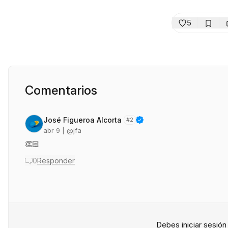
5
Comentarios
José Figueroa Alcorta
#
2
abr 9
| @
jfa
👏🏻
0
Responder
Debes iniciar sesió