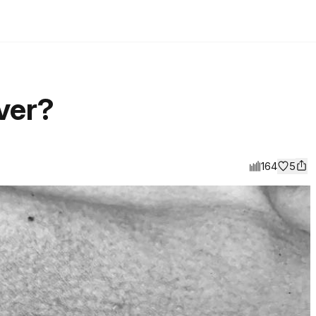
ver?
164
5