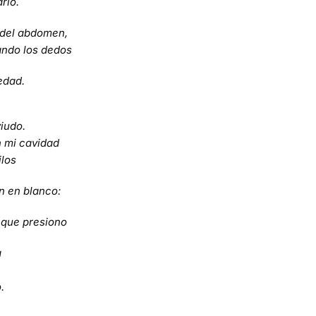
rio.
del abdomen,
ando los dedos
edad.
iudo.
n mi cavidad
ilos
n en blanco:
 que presiono
a
.