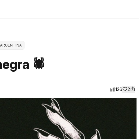
ARGENTINA
negra 🕷
126
2