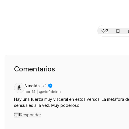
2
Comentarios
Nicolás
#
4
abr 14
| @
nic0deina
Hay una fuerza muy visceral en estos versos. La metáfora de
sensuales a la vez. Muy poderoso
1
Responder