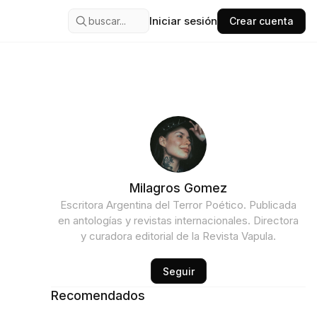
Iniciar sesión
buscar...
Crear cuenta
Milagros Gomez
Escritora Argentina del Terror Poético. Publicada
en antologías y revistas internacionales. Directora
y curadora editorial de la Revista Vapula.
Seguir
Recomendados