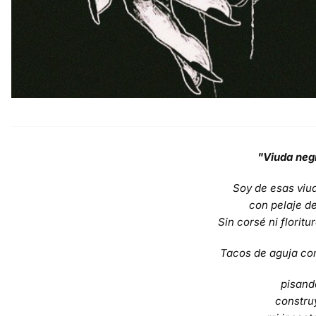
"Viuda neg
Soy de esas viu
con pelaje d
Sin corsé ni floritu
Tacos de aguja como
pisand
constru