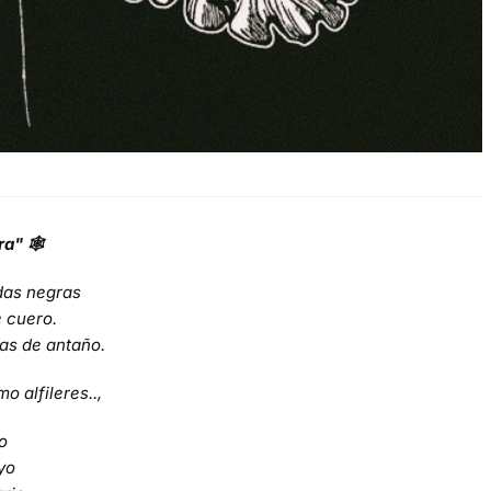
ra" 🕸
das negras
e cuero.
ras de antaño.
 alfileres..,
o
yo