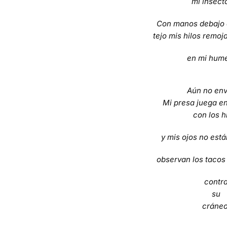
mi insecta
Con manos debajo 
tejo mis hilos remoj
en mi hum
Aún no env
Mi presa juega e
con los h
y mis ojos no está
observan los tacos
contr
su
cráneo