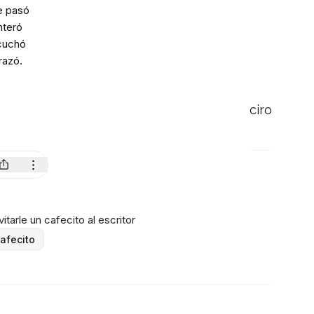
e pasó
nteró
cuchó
razó.
ciro
itarle un cafecito al escritor
afecito