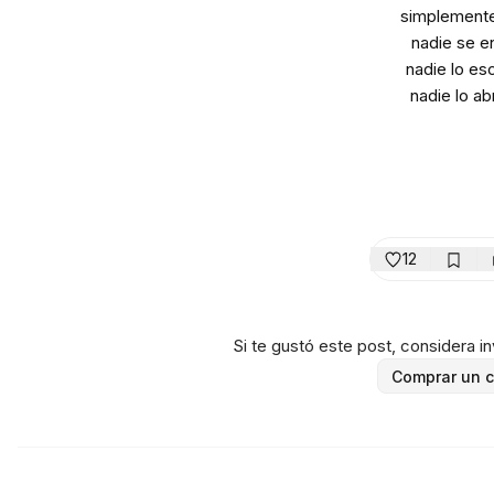
simplement
nadie se e
nadie lo es
nadie lo ab
12
Si te gustó este post, considera inv
Comprar un c