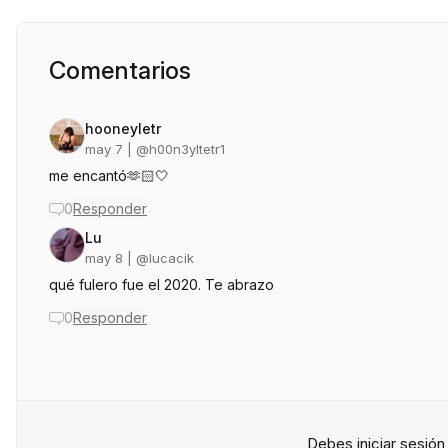
Comentarios
hooneyletr
may 7
| @
h00n3yltetr1
me encantó🫶🏻🤍
0
Responder
Lu
may 8
| @
lucacik
qué fulero fue el 2020. Te abrazo
0
Responder
Debes iniciar sesió