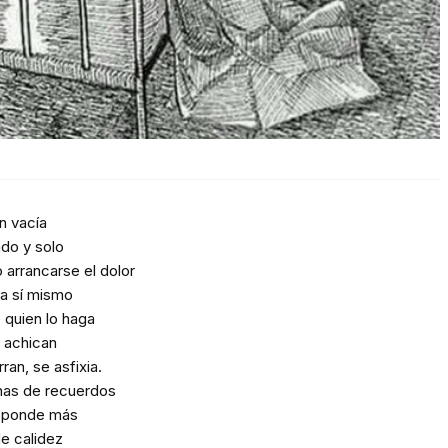
n vacía
do y solo
 arrancarse el dolor
 a sí mismo
e quien lo haga
 achican
ran, se asfixia.
nas de recuerdos
esponde más
e calidez