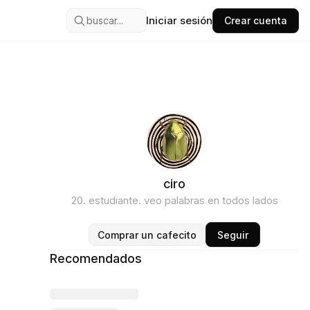
Iniciar sesión
buscar...
Crear cuenta
ciro
20. estudiante. veo palabras en todos lados
Comprar un cafecito
Seguir
Recomendados