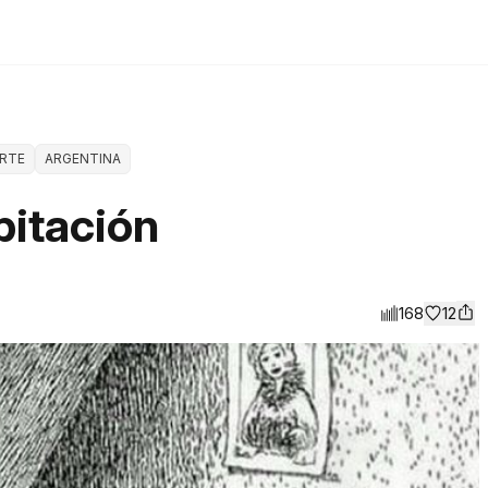
RTE
ARGENTINA
bitación
168
12