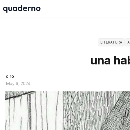
LITERATURA
A
una ha
ciro
May 6, 2024