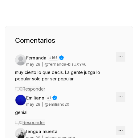
Comentarios
Fernanda
#
165
may 28
| @
fernanda-bIsUXYvu
muy cierto lo que decis. La gente juzga lo
popular solo por ser popular
0
Responder
Emiliano
#
1
may 28
| @
emiliano20
genial
0
Responder
lengua muerta
may 30
| @
lenguamuerta