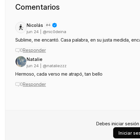
Comentarios
Nicolás
#
4
jun 24
| @
nic0deina
Sublime, me encantó. Casa palabra, en su justa medida, enca
0
Responder
Natalie
jun 24
| @
nataliezzz
Hermoso, cada verso me atrapó, tan bello
0
Responder
Debes iniciar sesió
Iniciar se