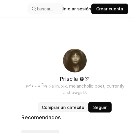
Iniciar sesión
buscar...
Crear cuenta
Priscila 🪩🏹
≽^• ˕ • ྀི≼ ۶ailin. xix. melancholic poet, currently
a showgirl.ৎ
Comprar un cafecito
Seguir
Recomendados