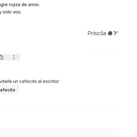
gre rojiza de amor.
 solo vos.
Priscila 🪩🏹
itarle un cafecito al escritor
afecito