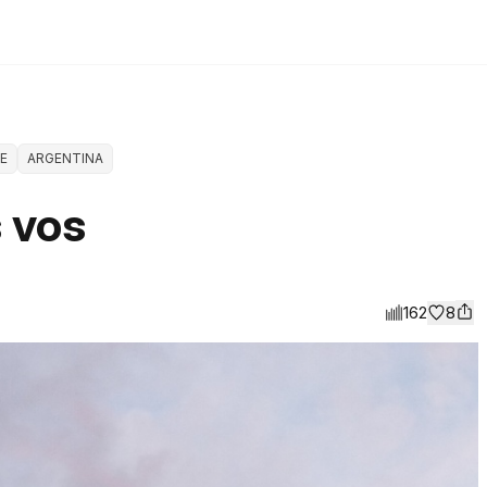
E
ARGENTINA
 vos
162
8