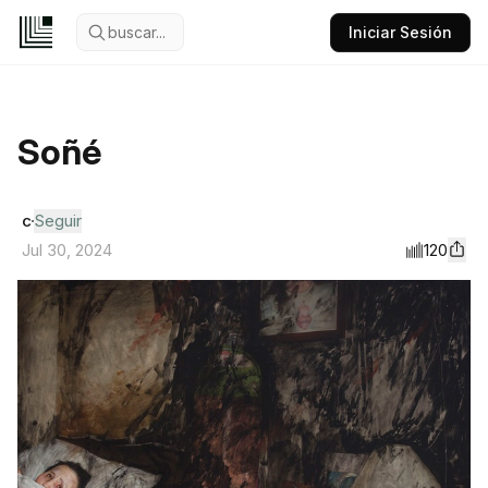
buscar...
Iniciar Sesión
Soñé
c
Seguir
120
Jul 30, 2024