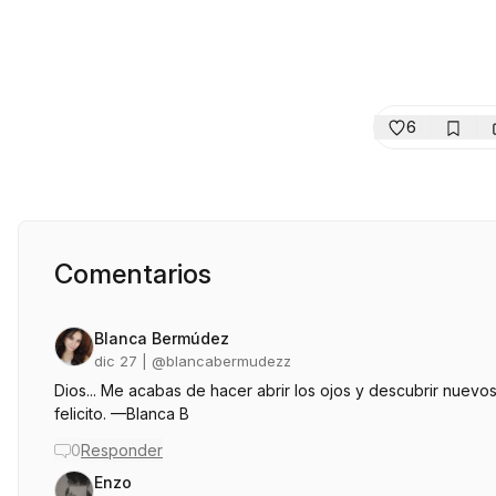
6
Comentarios
Blanca Bermúdez
dic 27
| @
blancabermudezz
Dios... Me acabas de hacer abrir los ojos y descubrir nuevos
felicito. —Blanca B
0
Responder
Enzo