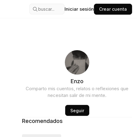
Iniciar sesión
buscar...
Crear cuenta
Enzo
Comparto mis cuentos, relatos o reflexiones que
necesitan salir de mi mente.
Seguir
Recomendados