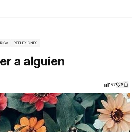
ÍRICA
REFLEXIONES
er a alguien
157
6