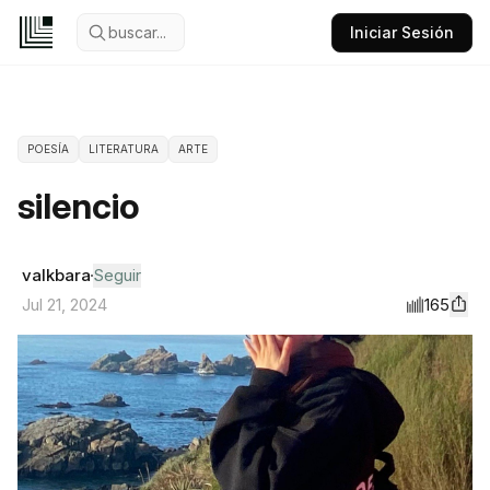
buscar...
Iniciar Sesión
POESÍA
LITERATURA
ARTE
silencio
valkbara
Seguir
165
Jul 21, 2024