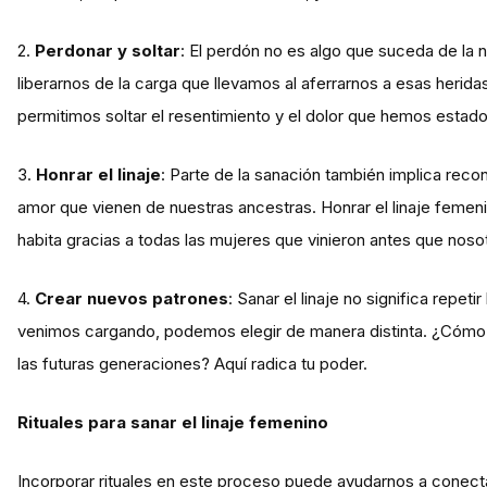
2.
Perdonar y soltar
: El perdón no es algo que suceda de la n
liberarnos de la carga que llevamos al aferrarnos a esas herida
permitimos soltar el resentimiento y el dolor que hemos estad
3.
Honrar el linaje
: Parte de la sanación también implica recono
amor que vienen de nuestras ancestras. Honrar el linaje femen
habita gracias a todas las mujeres que vinieron antes que noso
4.
Crear nuevos patrones
: Sanar el linaje no significa repeti
venimos cargando, podemos elegir de manera distinta. ¿Cómo 
las futuras generaciones? Aquí radica tu poder.
Rituales para sanar el linaje femenino
Incorporar rituales en este proceso puede ayudarnos a conec