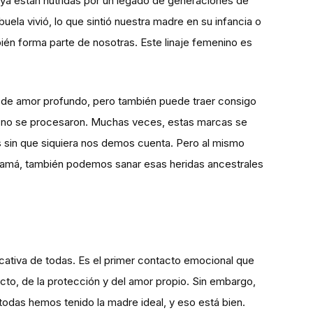
ya están nutridas por un legado de generaciones de
ela vivió, lo que sintió nuestra madre en su infancia o
ién forma parte de nosotras. Este linaje femenino es
y de amor profundo, pero también puede traer consigo
ue no se procesaron. Muchas veces, estas marcas se
s sin que siquiera nos demos cuenta. Pero al mismo
 mamá, también podemos sanar esas heridas ancestrales
cativa de todas. Es el primer contacto emocional que
to, de la protección y del amor propio. Sin embargo,
todas hemos tenido la madre ideal, y eso está bien.