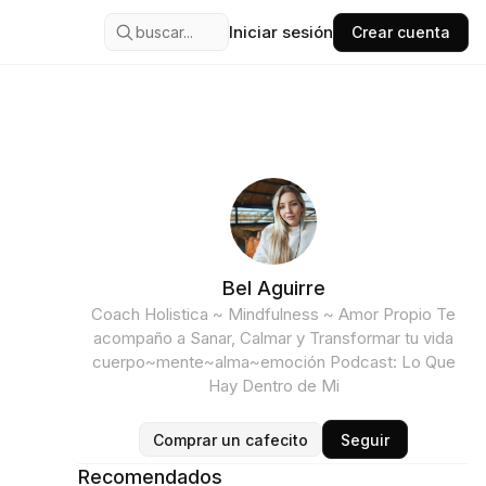
Iniciar sesión
buscar...
Crear cuenta
Bel Aguirre
Coach Holistica ~ Mindfulness ~ Amor Propio Te
acompaño a Sanar, Calmar y Transformar tu vida
cuerpo~mente~alma~emoción Podcast: Lo Que
Hay Dentro de Mi
Comprar un cafecito
Seguir
Recomendados