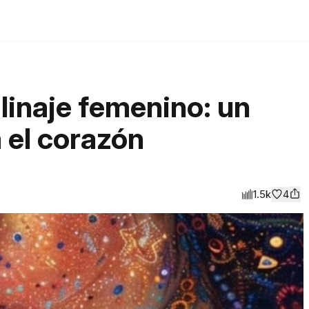
linaje femenino: un
a el corazón
1.5k
4