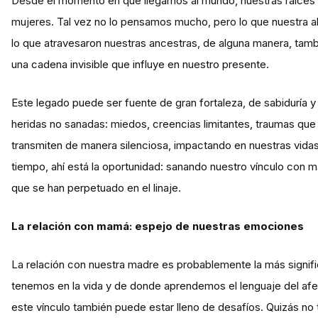
Desde el momento en que llegamos al mundo, nuestras raíces 
mujeres. Tal vez no lo pensamos mucho, pero lo que nuestra abu
lo que atravesaron nuestras ancestras, de alguna manera, tamb
una cadena invisible que influye en nuestro presente.
Este legado puede ser fuente de gran fortaleza, de sabiduría 
heridas no sanadas: miedos, creencias limitantes, traumas q
transmiten de manera silenciosa, impactando en nuestras vida
tiempo, ahí está la oportunidad: sanando nuestro vínculo con
que se han perpetuado en el linaje.
La relación con mamá: espejo de nuestras emociones
La relación con nuestra madre es probablemente la más signifi
tenemos en la vida y de donde aprendemos el lenguaje del afec
este vínculo también puede estar lleno de desafíos. Quizás no 