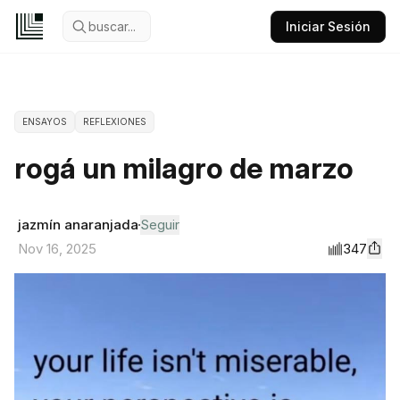
buscar...
Iniciar Sesión
ENSAYOS
REFLEXIONES
rogá un milagro de marzo
jazmín anaranjada
Seguir
347
Nov 16, 2025