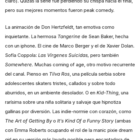
claro). Quizás la serie fue perdiendo su chispa hacia el final,
pero sus mejores momentos fueron peak comedy.
La animación de Don Hertzfeldt, tan emotiva como
inquietante. La hermosa
Tangerine
de Sean Baker, hecha
con un iphone. El cine de Marco Berger y el de Xavier Dolan.
Sofía Coppola:
Las Vírgenes Suicidas,
pero también
Somewhere.
Muchas coming of age, otro motivo recurrente
del canal. Pienso en
Tilva Ros
, una película serbia sobre
adolescentes skaters tristes, callados y sobre todo
aburridos, en un ambiente desolador. O en
Kid-Thing
, una
rarísima sobre una niña solitaria y salvaje que hipnotiza
gallinas por diversión. Las indie-normie con corazón, como
The Art of Getting By
o
It’s Kind Of a Funny Story
(ambas
con Emma Roberts ocupando el rol de la manic pixie dream
girl en su versión más lavada posible pero encantadora de