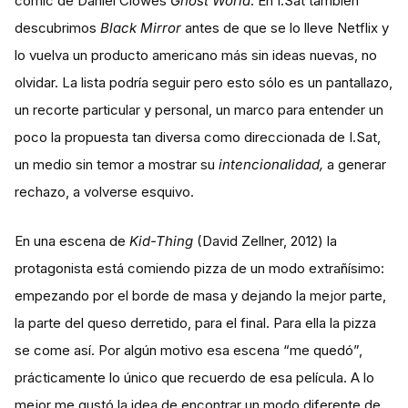
cómic de Daniel Clowes
Ghost World
. En I.Sat también
descubrimos
Black Mirror
antes de que se lo lleve Netflix y
lo vuelva un producto americano más sin ideas nuevas, no
olvidar. La lista podría seguir pero esto sólo es un pantallazo,
un recorte particular y personal, un marco para entender un
poco la propuesta tan diversa como direccionada de I.Sat,
un medio sin temor a mostrar su
intencionalidad,
a generar
rechazo, a volverse esquivo.
En una escena de
Kid-Thing
(David Zellner, 2012) la
protagonista está comiendo pizza de un modo extrañísimo:
empezando por el borde de masa y dejando la mejor parte,
la parte del queso derretido, para el final. Para ella la pizza
se come así. Por algún motivo esa escena “me quedó”,
prácticamente lo único que recuerdo de esa película. A lo
mejor me gustó la idea de encontrar un modo diferente de