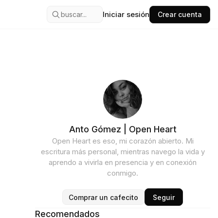
Iniciar sesión
buscar...
Crear cuenta
Anto Gómez | Open Heart
Open Heart es eso, mi corazón abierto. Mi
escritura más personal, mientras navego la vida y
aprendo a vivirla en presencia y en conexión
conmigo.
Comprar un cafecito
Seguir
Recomendados