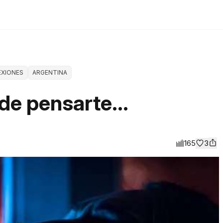
EXIONES
ARGENTINA
de pensarte...
165
3