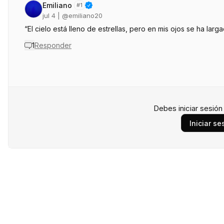
Emiliano
#
1
jul 4
| @
emiliano20
“El cielo está lleno de estrellas, pero en mis ojos se ha larga
1
Responder
Debes iniciar sesió
Iniciar se