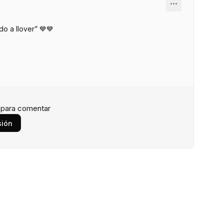
do a llover” 💙💙
n para comentar
sión