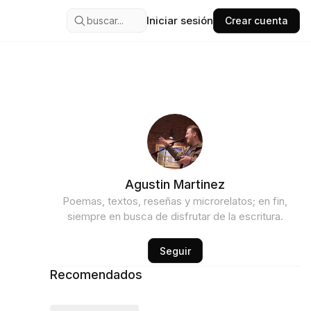
Iniciar sesión
buscar...
Crear cuenta
Agustin Martinez
Poemas, textos, reseñas y microrelatos; en fin,
siempre en busca de disfrutar de la escritura.
Seguir
Recomendados