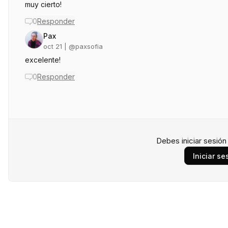
muy cierto!
0
Responder
Pax
oct 21
| @
paxsofia
excelente!
0
Responder
Debes iniciar sesió
Iniciar se