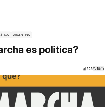
LÍTICA
ARGENTINA
rcha es politica?
328
16