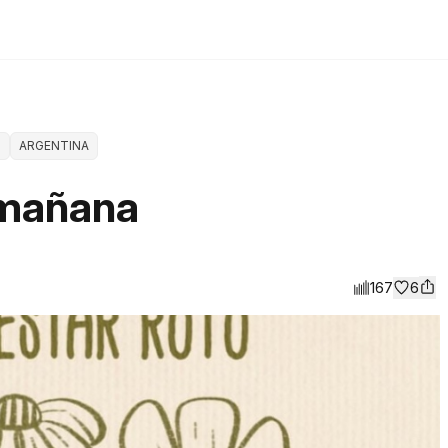
S
ARGENTINA
 mañana
167
6