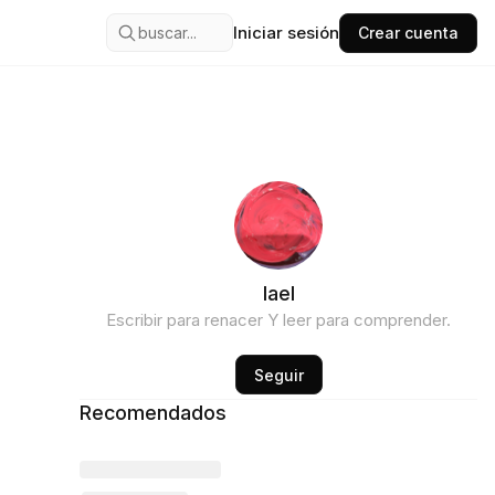
Iniciar sesión
buscar...
Crear cuenta
Iael
Escribir para renacer Y leer para comprender.
Seguir
Recomendados