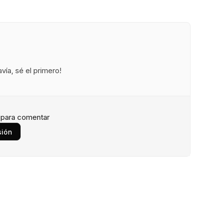
ía, sé el primero!
n para comentar
sión