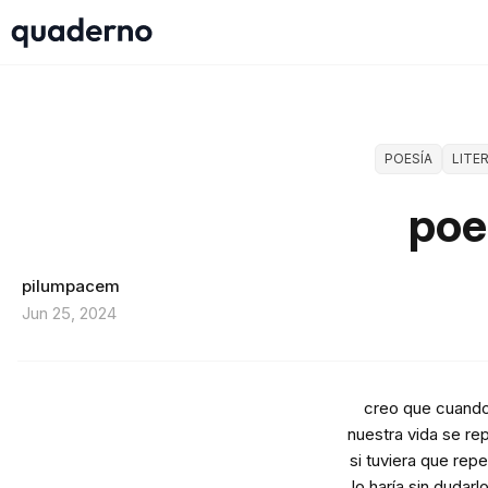
POESÍA
LITE
po
pilumpacem
Jun 25, 2024
creo que cuand
nuestra vida se rep
si tuviera que repe
lo haría sin dudar