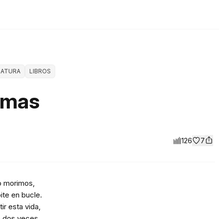
RATURA
LIBROS
emas
126
7
o morimos,
ite en bucle.
tir esta vida,
lo dos veces.