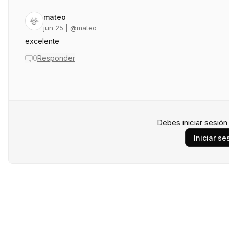
mateo
jun 25
| @
mateo
excelente
0
Responder
Debes iniciar sesió
Iniciar se