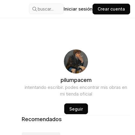
Iniciar sesión
buscar...
Crear cuenta
pilumpacem
intentando escribir. podes encontrar mis obras en
mi tienda oficial
Seguir
Recomendados