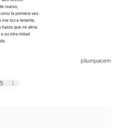
 de nuevo,
 como la primera vez.
no me toca tenerte,
a hasta que mi alma
a su otra mitad
ida.
pilumpacem