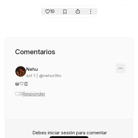
10
Comentarios
Nehu
oct 1
| @
nehur0tic
📖🤍👏
0
Responder
Debes iniciar sesión para comentar