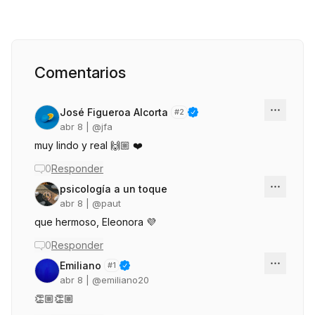
Comentarios
José Figueroa Alcorta
#
2
abr 8
| @
jfa
muy lindo y real 🙌🏼 ❤️
0
Responder
psicología a un toque
abr 8
| @
paut
que hermoso, Eleonora 💜
0
Responder
Emiliano
#
1
abr 8
| @
emiliano20
👏🏼👏🏼