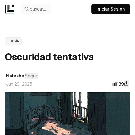
buscar...
Iniciar Sesión
POESÍA
Oscuridad tentativa
Natasha
Seguir
139
Jun 29, 2025