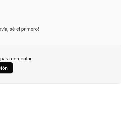
ía, sé el primero!
n para comentar
sión