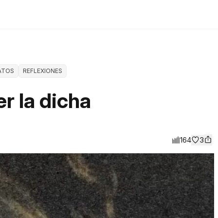
ATOS
REFLEXIONES
er la dicha
164
3