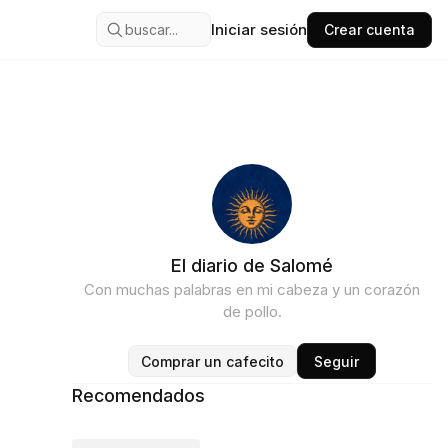
Iniciar sesión
buscar...
Crear cuenta
El diario de Salomé
Con muchas palabras en mi cabeza y un corazón
de pollo.
Comprar un cafecito
Seguir
Recomendados