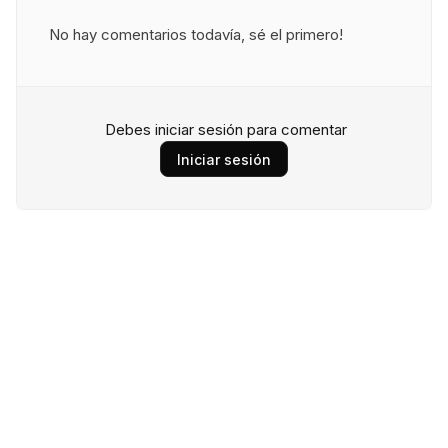
No hay comentarios todavía, sé el primero!
Debes iniciar sesión para comentar
Iniciar sesión