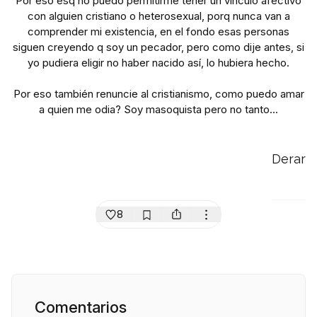
Por eso esq no puedo permitirme tener un vínculo afectivo
con alguien cristiano o heterosexual, porq nunca van a
comprender mi existencia, en el fondo esas personas
siguen creyendo q soy un pecador, pero como dije antes, si
yo pudiera eligir no haber nacido así, lo hubiera hecho.
Por eso también renuncie al cristianismo, como puedo amar
a quien me odia? Soy masoquista pero no tanto...
Derar
8
Comentarios