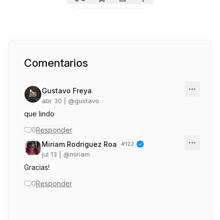
Comentarios
Gustavo Freya
abr 30
| @
gustavo
que lindo
0
Responder
Miriam Rodriguez Roa
#
122
jul 13
| @
miriam
Gracias!
0
Responder