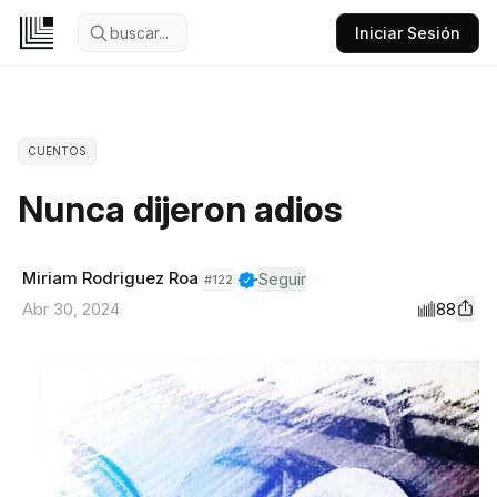
buscar...
Iniciar Sesión
CUENTOS
Nunca dijeron adios
Miriam Rodriguez Roa
Seguir
#
122
88
Abr 30, 2024