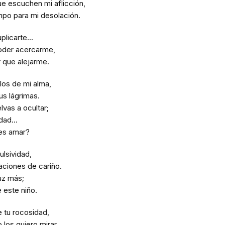
e escuchen mi aflicción,
empo para mi desolación.
licarte...
oder acercarme,
r que alejarme.
los de mi alma,
s lágrimas.
lvas a ocultar;
dad...
es amar?
lsividad,
ciones de cariño.
uz más;
e este niño.
e tu rocosidad,
los quiero mirar...