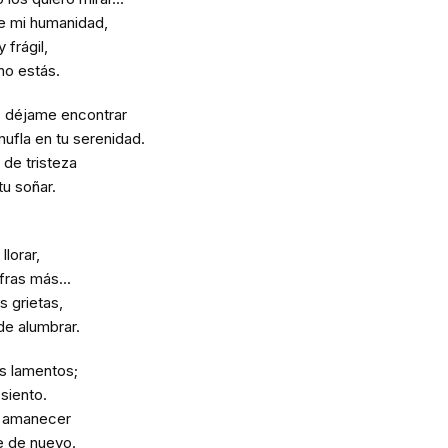
e mi humanidad,
 frágil,
no estás.
, déjame encontrar
mufla en tu serenidad.
 de tristeza
u soñar.
llorar,
fras más...
s grietas,
e alumbrar.
s lamentos;
 siento.
l amanecer
e de nuevo.