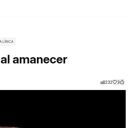
A LÍRICA
 al amanecer
232
3