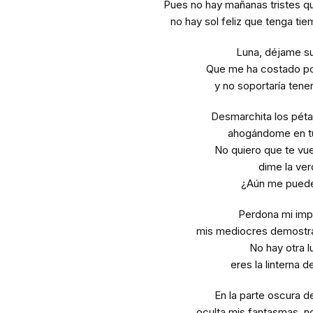
Pues no hay mañanas tristes qu
no hay sol feliz que tenga ti
Luna, déjame sup
Que me ha costado p
y no soportaría tene
Desmarchita los péta
ahogándome en tu
No quiero que te vue
dime la ver
¿Aún me pued
Perdona mi impu
mis mediocres demostra
No hay otra l
eres la linterna d
En la parte oscura d
oculta mis fantasmas, no 