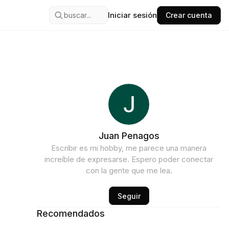
Iniciar sesión
buscar...
Crear cuenta
Juan Penagos
Escribir es mi hobby, me parece una manera
increíble de expresarse. Espero poder conectar
con la gente que me lea.
Seguir
Recomendados