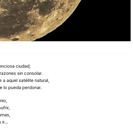
ilenciosa ciudad;
azones sin consolar.
a aquel satélite natural,
e lo pueda perdonar.
mío,
ufrir,
 amas,
ir...