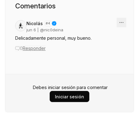
Comentarios
Nicolás
#
4
jun 6
| @
nic0deina
Delicadamente personal, muy bueno.
0
Responder
Debes iniciar sesión para comentar
Iniciar sesión