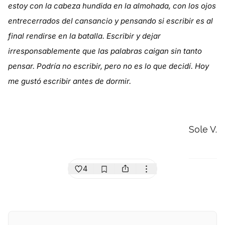
estoy con la cabeza hundida en la almohada, con los ojos
entrecerrados del cansancio y pensando si escribir es al
final rendirse en la batalla. Escribir y dejar
irresponsablemente que las palabras caigan sin tanto
pensar. Podría no escribir, pero no es lo que decidí. Hoy
me gustó escribir antes de dormir.
Sole V.
4