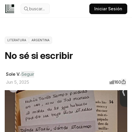
buscar...
Iniciar Sesión
LITERATURA
ARGENTINA
No sé si escribir
Sole V.
Seguir
160
Jun 5, 2025