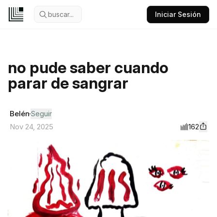
buscar...
Iniciar Sesión
no pude saber cuando
parar de sangrar
Belén
Seguir
162
Nov 24, 2025