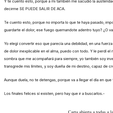
Y te cuento esto, porque a mi también me sacudió la austerida
decirme SE PUEDE SALIR DE ACA.
Te cuento esto, porque no importa lo que te haya pasado, impo
guardarte el dolor, ese fuego quemandote adentro tuyo? ¿O vas
Yo elegí convertir eso que parecía una debilidad, en una fuer
de dolor inexplicable en el alma, puedo con todo. Y le perdí e
sombra que me acompañará para siempre, yo también soy invenc
transgrede mis límites, y soy dueña de mi destino, capaz de cre
Aunque duela, no te detengas, porque va a llegar el día en que 
Los finales felices sí existen, pero hay que ir a buscarlos.-
Carta abierta a todas a l