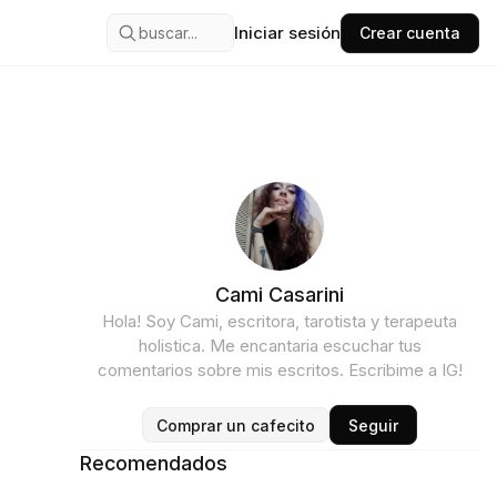
Iniciar sesión
buscar...
Crear cuenta
Cami Casarini
Hola! Soy Cami, escritora, tarotista y terapeuta
holistica. Me encantaria escuchar tus
comentarios sobre mis escritos. Escribime a IG!
Comprar un cafecito
Seguir
Recomendados