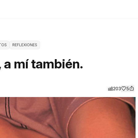
TOS
REFLEXIONES
, a mí también.
203
5