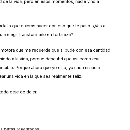
d de la vida, pero en esos momentos, nadie vino a
rta lo que quieras hacer con eso que te pasó. ¿Vas a
 a elegir transformarlo en fortaleza?
za motora que me recuerde que si pude con esa cantidad
l miedo a la vida, porque descubrí que así como esa
ible. Porque ahora que yo elijo, ya nada ni nadie
ar una vida en la que sea realmente feliz.
todo deje de doler.
as putas reventadas