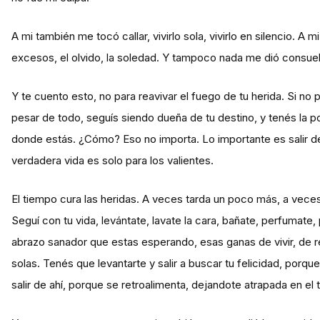
A mi también me tocó callar, vivirlo sola, vivirlo en silencio. 
excesos, el olvido, la soledad. Y tampoco nada me dió consuel
Y te cuento esto, no para reavivar el fuego de tu herida. Si n
pesar de todo, seguís siendo dueña de tu destino, y tenés la po
donde estás. ¿Cómo? Eso no importa. Lo importante es salir de 
verdadera vida es solo para los valientes.
El tiempo cura las heridas. A veces tarda un poco más, a vece
Seguí con tu vida, levántate, lavate la cara, bañate, perfumate
abrazo sanador que estas esperando, esas ganas de vivir, de re
solas. Tenés que levantarte y salir a buscar tu felicidad, porq
salir de ahí, porque se retroalimenta, dejandote atrapada en el